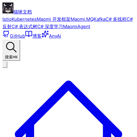
猫咪文档
Istio
Kubernetes
Maomi 开发框架
Maomi.MQ
Kafka
C# 多线程
C#
反射
C# 表达式树
C# 深度学习
MaomiAgent
GitHub
博客
AnyAi
搜索
⌘K