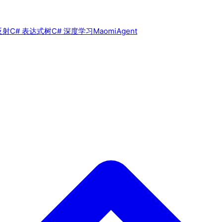
反射
C# 表达式树
C# 深度学习
MaomiAgent