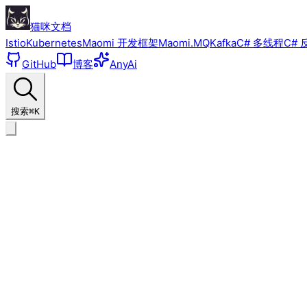
猫咪文档
Istio
Kubernetes
Maomi 开发框架
Maomi.MQ
Kafka
C# 多线程
C# 
GitHub
博客
AnyAi
搜索
⌘K