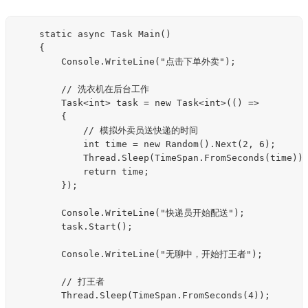
    static async Task Main()

    {

        Console.WriteLine("点击下单外卖");

        // 洗衣机在后台工作

        Task<int> task = new Task<int>(() =>

        {

            // 模拟外卖员送快递的时间

            int time = new Random().Next(2, 6);

            Thread.Sleep(TimeSpan.FromSeconds(time));
            return time;

        });

        Console.WriteLine("快递员开始配送");

        task.Start();

        Console.WriteLine("无聊中，开始打王者");

        // 打王者

        Thread.Sleep(TimeSpan.FromSeconds(4));
