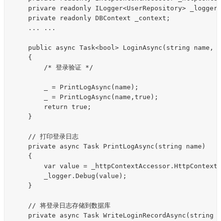
    privare readonly ILogger<UserRepository> _logger;
    private readonly DBContext _context;

    ... ...

    public async Task<bool> LoginAsync(string name, s
    {

        /* 登录验证 */

        _ = PrintLogAsync(name);

        _ = PrintLogAsync(name,true);

        return true;

    }

    // 打印登录日志

    private async Task PrintLogAsync(string name)

    {

        var value = _httpContextAccessor.HttpContext.
        _logger.Debug(value);

    }

    // 将登录日志存储到数据库

    private async Task WriteLoginRecordAsync(string n