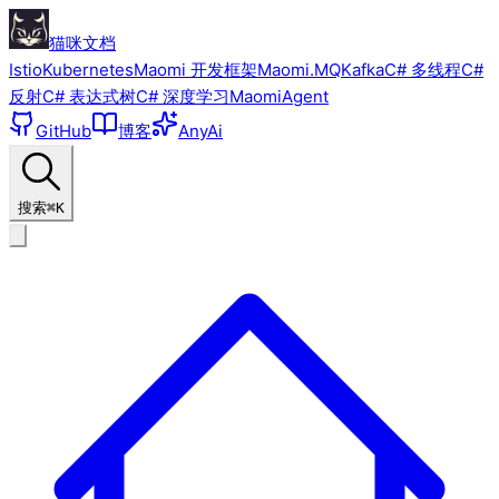
猫咪文档
Istio
Kubernetes
Maomi 开发框架
Maomi.MQ
Kafka
C# 多线程
C#
反射
C# 表达式树
C# 深度学习
MaomiAgent
GitHub
博客
AnyAi
搜索
⌘K