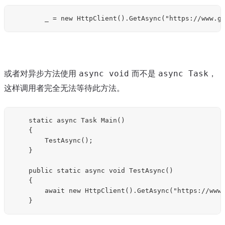
或者对异步方法使用
而不是
，
async void
async Task
这样调用者完全无法等待此方法。
    static async Task Main()

    {

        TestAsync();

    }

    public static async void TestAsync()

    {

        await new HttpClient().GetAsync("https://www.