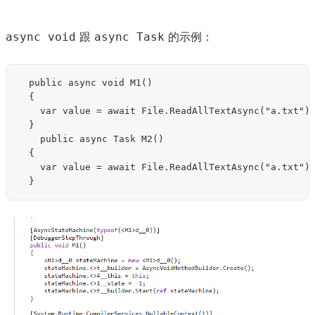
跟
的示例：
async void
async Task
	public async void M1()

	{

		var value = await File.ReadAllTextAsync("a.txt");

	}

    public async Task M2()

	{

		var value = await File.ReadAllTextAsync("a.txt");
