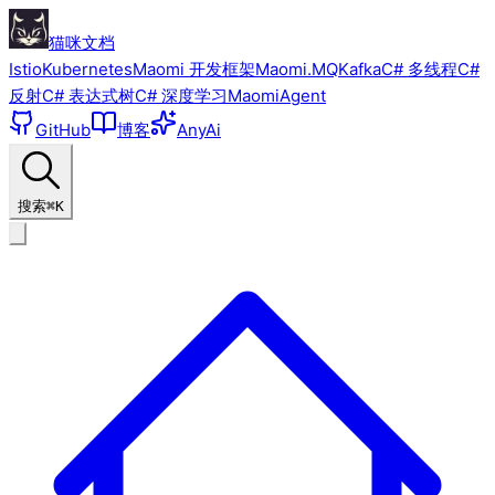
猫咪文档
Istio
Kubernetes
Maomi 开发框架
Maomi.MQ
Kafka
C# 多线程
C#
反射
C# 表达式树
C# 深度学习
MaomiAgent
GitHub
博客
AnyAi
搜索
⌘K